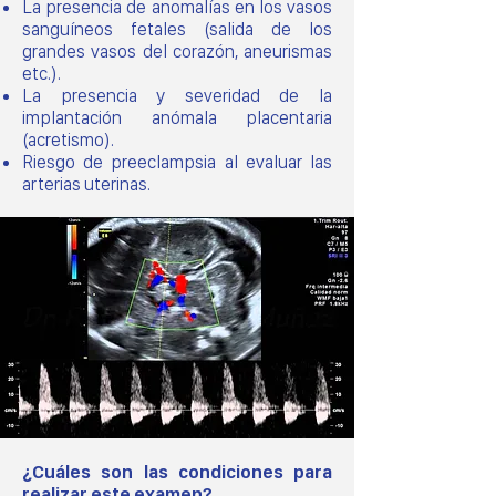
La presencia de anomalías en los vasos
sanguíneos fetales (salida de los
grandes vasos del corazón, aneurismas
etc.).
La presencia y severidad de la
implantación anómala placentaria
(acretismo).
Riesgo de preeclampsia al evaluar las
arterias uterinas.
¿Cuáles son las condiciones para
realizar este examen?