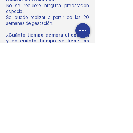
No se requiere ninguna preparación
especial.
Se puede realizar a partir de las 20
semanas de gestación.
¿Cuánto tiempo demora el examen
y en cuánto tiempo se tiene los
resultados?
El examen demora en promedio 20
minutos si las condiciones de
visualización son adecuadas. Los
resultados se entregan a los 15 minutos
de terminada la exploración ecográfica.
¿Cuáles son los riesgos del examen
ecográfico?
La ecografía doppler emplea ondas de
sonido, no radiación; en consecuencia,
no presenta ningún riesgo de
malformaciones ni complicaciones en el
feto.
La ecografía doppler no es dañina para