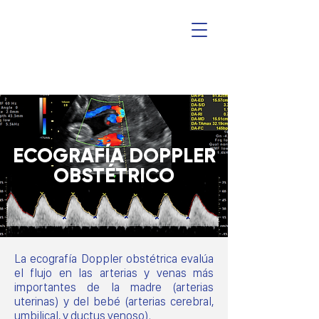
ECOGRAFÍA DOPPLER
OBSTÉTRICO
La ecografía Doppler obstétrica evalúa
el flujo en las arterias y venas más
importantes de la madre (arterias
uterinas) y del bebé (arterias cerebral,
umbilical, y ductus venoso).